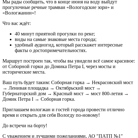
Мы рады сообщить, что в конце июня на воду выйдут
прогулочные речные трамваи «Вологодские зори» и
«Вологжанин»!
Что вас ждёт:
40 минут приятной прогулки по реке;
виды на самые знаковые места города;
удобный аудиогид, который расскажет интересные
факты о достопримечательностях.
Маршрут построен так, чтобы вы увидели всё самое красивое:
от Соборной горки до Домика Петра I, через мосты и
исторические места.
Ваш путь будет таким: Соборная горка → Некрасовский мост
→ Ленивая площадка → Октябрьский мост →
Губернаторский дом → Красный мост → мост 800‑летия →
Домик Петра I → Соборная горка.
Приглашаем вологжан и гостей города провести отлично
время и открыть для себя Вологду по‑новому!
До встречи на борту!
С уважением и лучшими пожеланиями, АО "ПАТП №1"