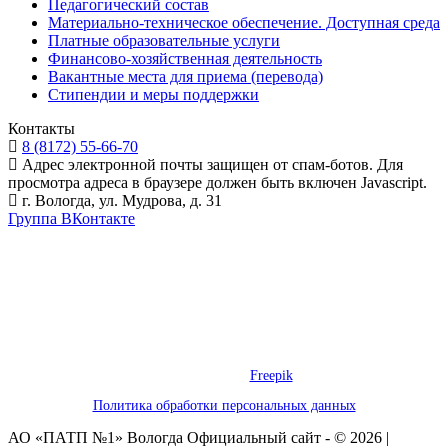
Педагогический состав
Материально-техническое обеспечение. Доступная среда
Платные образовательные услуги
Финансово-хозяйственная деятельность
Вакантные места для приема (перевода)
Стипендии и меры поддержки
Контакты
8 (8172) 55-66-70
Адрес электронной почты защищен от спам-ботов. Для
просмотра адреса в браузере должен быть включен Javascript.
г. Вологда, ул. Мудрова, д. 31
Группа ВКонтакте
Предложения на сайте не являются публичной офертой. Информация
о товаре носит справочный характер и не является публичной
офертой, определяемой положениями Статьи 437 Гражданского
Кодекса Российской Федерации. Обращаем ваше внимание, что
производитель оставляет за собой право изменять характеристики
товара.
Некоторые графические элементы, использованные на этом сайте,
предоставлены
Freepik
Политика обработки персональных данных
АО «ПАТП №1» Вологда Официальный сайт - © 2026 |