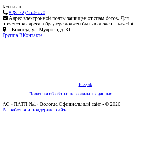
Контакты
8 (8172) 55-66-70
Адрес электронной почты защищен от спам-ботов. Для
просмотра адреса в браузере должен быть включен Javascript.
г. Вологда, ул. Мудрова, д. 31
Группа ВКонтакте
Предложения на сайте не являются публичной офертой. Информация
о товаре носит справочный характер и не является публичной
офертой, определяемой положениями Статьи 437 Гражданского
Кодекса Российской Федерации. Обращаем ваше внимание, что
производитель оставляет за собой право изменять характеристики
товара.
Некоторые графические элементы, использованные на этом сайте,
предоставлены
Freepik
Политика обработки персональных данных
АО «ПАТП №1» Вологда Официальный сайт - © 2026 |
Разработка и поддержка сайта