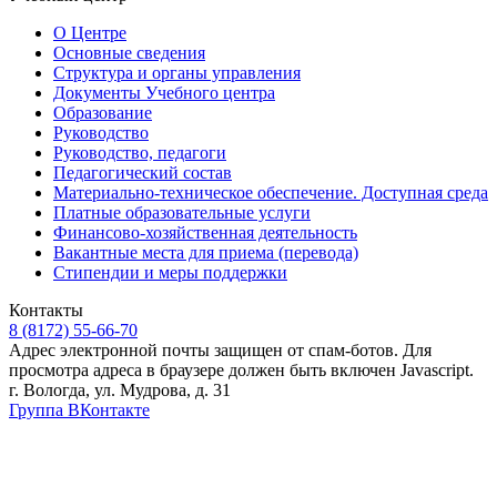
О Центре
Основные сведения
Структура и органы управления
Документы Учебного центра
Образование
Руководство
Руководство, педагоги
Педагогический состав
Материально-техническое обеспечение. Доступная среда
Платные образовательные услуги
Финансово-хозяйственная деятельность
Вакантные места для приема (перевода)
Стипендии и меры поддержки
Контакты
8 (8172) 55-66-70
Адрес электронной почты защищен от спам-ботов. Для
просмотра адреса в браузере должен быть включен Javascript.
г. Вологда, ул. Мудрова, д. 31
Группа ВКонтакте
Предложения на сайте не являются публичной офертой. Информация
о товаре носит справочный характер и не является публичной
офертой, определяемой положениями Статьи 437 Гражданского