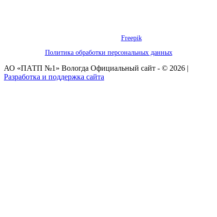
Кодекса Российской Федерации. Обращаем ваше внимание, что
производитель оставляет за собой право изменять характеристики
товара.
Некоторые графические элементы, использованные на этом сайте,
предоставлены
Freepik
Политика обработки персональных данных
АО «ПАТП №1» Вологда Официальный сайт - © 2026 |
Разработка и поддержка сайта